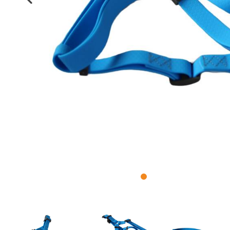
Intelligenz
Kotbeutel
Wurfspielzeug
Kauspielzeug
Gutscheine