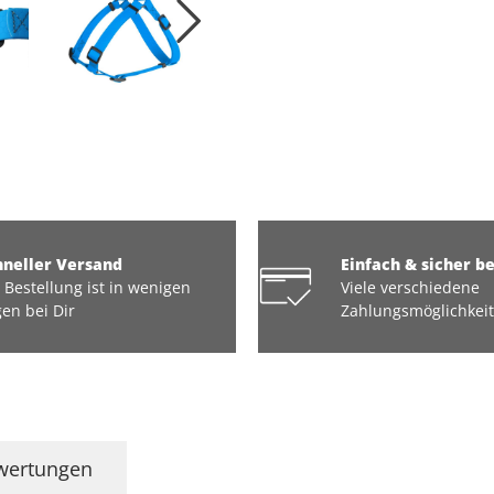
hneller Versand
Einfach & sicher b
 Bestellung ist in wenigen
Viele verschiedene
en bei Dir
Zahlungsmöglichkei
wertungen