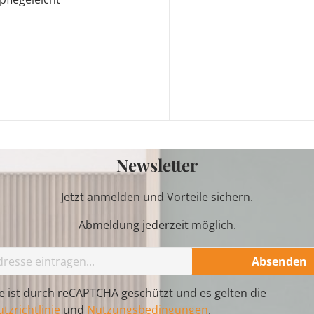
Newsletter
Jetzt anmelden und Vorteile sichern.
Abmeldung jederzeit möglich.
Absenden
te ist durch reCAPTCHA geschützt und es gelten die
tzrichtlinie
und
Nutzungsbedingungen
.