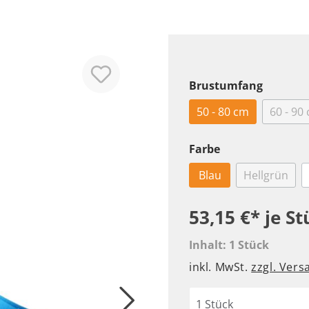
Pullover
Leder Halsbänder
Sport
Leuchthalsbänder
Pfotenschutz
Nylon Halsbänder
Maulkörbe
Brustumfang
Geschirre
50 - 80 cm
60 - 90
Komplettprogramm
Leder Geschirre
Farbe
Nylon Geschirre
Blau
Hellgrün
Welpen Geschirre
53,15 €*
je St
Hundenäpfe
Ergänzungsfutter
Inhalt:
1 Stück
Futter
inkl. MwSt.
zzgl. Ver
Trinken
Aufbewahrung