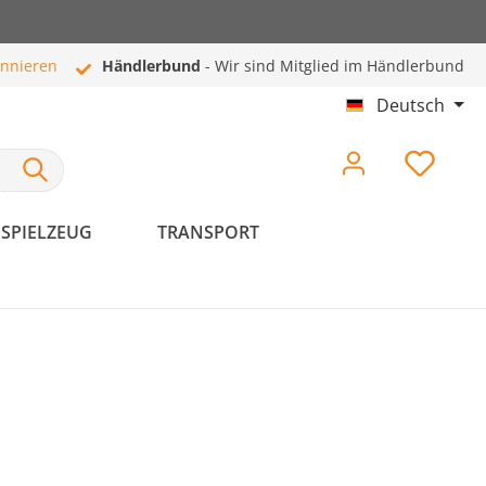
onnieren
Händlerbund
- Wir sind Mitglied im Händlerbund
Deutsch
SPIELZEUG
TRANSPORT
Hundeschlafplätze
Pflege & Hygiene
Hundebetten
Haut- & Fellpflege
Hundekissen
Zahnpflege