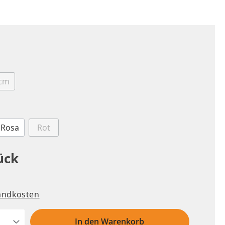
Hundedecken
Bürsten & Kämme
Hundekörbe
Floh & Zeckenmittel
Hundesofas
Augen- & Ohrenpflege
Hundehütten
Läufigkeitshosen
Hundematten
 cm
Orthopädische
Hundeschlafplätze
Rosa
Rot
ück
Hundefutter
Transport
Welpenaufzucht
Boxen
sandkosten
Leckerlies
Autozubehör
Kausnack
Taschen und Trolleys
In den Warenkorb