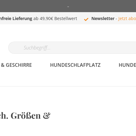
-
nfreie Lieferung
ab 49,90€ Bestellwert
Newsletter
-
Jetzt ab
& GESCHIRRE
HUNDESCHLAFPLATZ
HUNDE
Hundehalsband &
Hundebekleidung
ch. Größen &
Geschirre
Mäntel
Halsbänder
Westen
Komplettprogramm