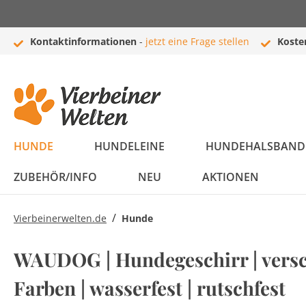
Kontaktinformationen
-
jetzt eine Frage stellen
Koste
HUNDE
HUNDELEINE
HUNDEHALSBAND 
ZUBEHÖR/INFO
NEU
AKTIONEN
/
Vierbeinerwelten.de
Hunde
Bestseller
Flexi Leinen
Halsbänder
Hundebetten
Bälle
Boxen
Newsletter
Newsletter
Bestseller
Hundeleine
Führleinen /
Leder Halsbänder
Hundekissen
Kuscheltiere
Autozubehör
Zubehör
Newsletter
WAUDOG | Hundegeschirr | vers
Komplettprogramm
Komplettprogramm
Schleppleinen
Farben | wasserfest | rutschfest
Flexi Leinen
Hundedecken
Welpen
Taschen und Trolleys
Häufig gestellte
Welpen Set
Hundekörbe
Intelligenz
Buggys
Rassenportraits
Sale
Moxonleinen /
Leuchthalsbänder
Fragen (FAQ)
Leder Leinen
Nylon Halsbänder