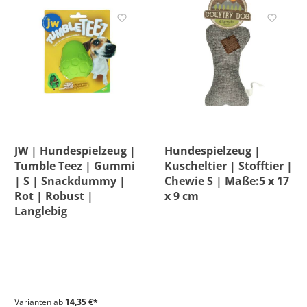
Höhe
Inhalt
Länge
JW | Hundespielzeug |
Hundespielzeug |
Material
Tumble Teez | Gummi
Kuscheltier | Stofftier |
| S | Snackdummy |
Chewie S | Maße:5 x 17
Rot | Robust |
Maße
x 9 cm
Langlebig
Muster
Variantenoption
Varianten ab
14,35 €*