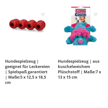
Hundespielzeug |
Hundespielzeug | aus
geeignet für Leckereien
kuschelweichem
| Spielspaß garantiert
Plüschstoff | Maße:7 x
| Maße:5 x 12,5 x 18,5
13 x 15 cm
cm