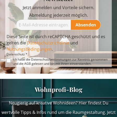
Jetzt anmelden und Vorteile sichern.
Abmeldung jederzeit möglich.
Absenden
Diese Seite ist durch reCAPTCHA geschützt und es
gelten die
Datenschutzrichtlinie
und
Nutzungsbedingungen
.
Datenschutz *
Ich habe die
Datenschutzbestimmungen
zur Kenntnis genommen
und die
AGB
gelesen und bin mit ihnen einverstanden.
Wohnprofi-Blog
Neugierig auf kreative Wohnideen? Hier findest Du
wertvolle Tipps & Infos rund um die Raumgestaltung. Jetzt