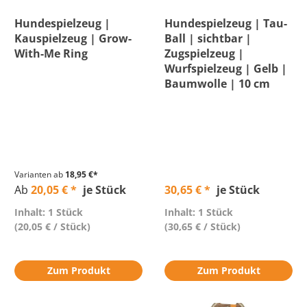
Breite
Hundespielzeug |
Hundespielzeug | Tau-
Kauspielzeug | Grow-
Ball | sichtbar |
Brustumfang
With-Me Ring
Zugspielzeug |
Wurfspielzeug | Gelb |
Baumwolle | 10 cm
Durchmesser
Eigenschaft
Farbe
Varianten ab
18,95 €*
Ab
20,05 € *
je Stück
30,65 € *
je Stück
Form
Inhalt: 1 Stück
Inhalt: 1 Stück
(20,05 € / Stück)
(30,65 € / Stück)
Gewicht bis
Zum Produkt
Zum Produkt
Größe