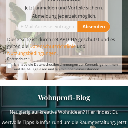
Jetzt anmelden und Vorteile sichern.
Abmeldung jederzeit möglich.
Absenden
Diese Seite ist durch reCAPTCHA geschützt und es
gelten die
Datenschutzrichtlinie
und
Nutzungsbedingungen
.
Datenschutz *
Ich habe die
Datenschutzbestimmungen
zur Kenntnis genommen
und die
AGB
gelesen und bin mit ihnen einverstanden.
Wohnprofi-Blog
Neugierig auf kreative Wohnideen? Hier findest Du
wertvolle Tipps & Infos rund um die Raumgestaltung. Jetzt