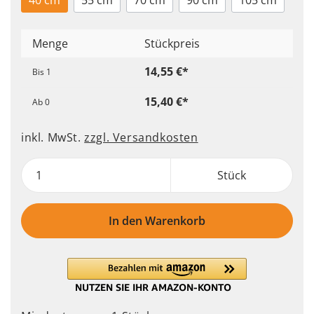
40 cm
55 cm
70 cm
90 cm
105 cm
Menge
Stückpreis
14,55 €*
Bis
1
15,40 €*
Ab
0
inkl. MwSt.
zzgl. Versandkosten
Stück
In den Warenkorb