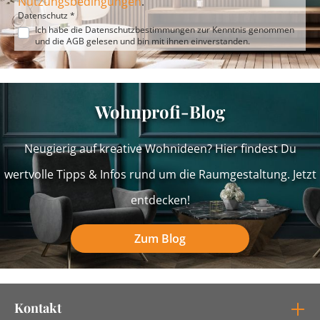
Nutzungsbedingungen
.
Datenschutz *
Ich habe die
Datenschutzbestimmungen
zur Kenntnis genommen
und die
AGB
gelesen und bin mit ihnen einverstanden.
Wohnprofi-Blog
Neugierig auf kreative Wohnideen? Hier findest Du
wertvolle Tipps & Infos rund um die Raumgestaltung. Jetzt
entdecken!
Zum Blog
Kontakt