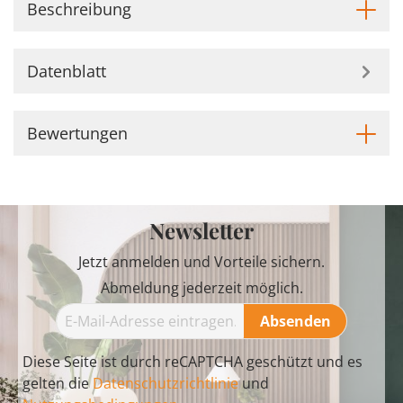
Beschreibung
Datenblatt
Bewertungen
Newsletter
Jetzt anmelden und Vorteile sichern.
Abmeldung jederzeit möglich.
Absenden
Diese Seite ist durch reCAPTCHA geschützt und es
gelten die
Datenschutzrichtlinie
und