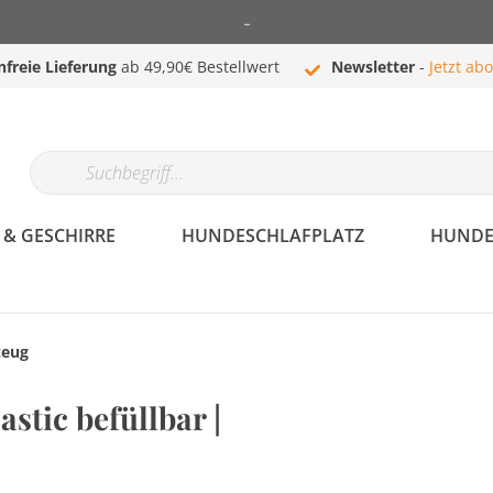
-
nfreie Lieferung
ab 49,90€ Bestellwert
Newsletter
-
Jetzt ab
& GESCHIRRE
HUNDESCHLAFPLATZ
HUNDE
zeug
Hundehalsband &
Hundebekleidung
stic befüllbar |
Geschirre
Mäntel
Halsbänder
Westen
Komplettprogramm