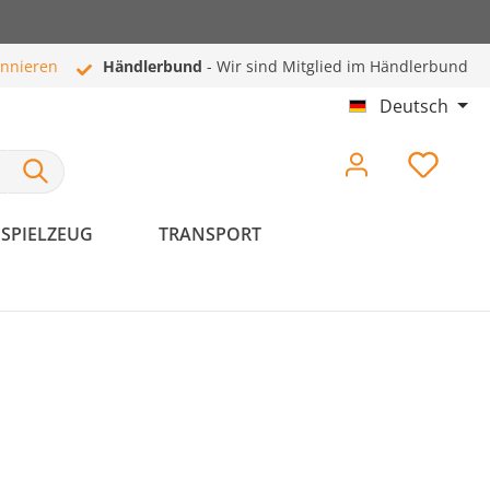
onnieren
Händlerbund
- Wir sind Mitglied im Händlerbund
Deutsch
SPIELZEUG
TRANSPORT
Hundeschlafplätze
Pflege & Hygiene
Hundebetten
Haut- & Fellpflege
Hundekissen
Zahnpflege