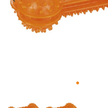
Intelligenz
Kotbeutel
Wurfspielzeug
Kauspielzeug
Gutscheine