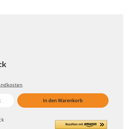
Hundedecken
Bürsten & Kämme
Hundekörbe
Floh & Zeckenmittel
Hundesofas
Augen- & Ohrenpflege
Hundehütten
Läufigkeitshosen
Hundematten
Orthopädische
Hundeschlafplätze
ck
sandkosten
Hundefutter
Transport
k
In den Warenkorb
Welpenaufzucht
Boxen
Leckerlies
Autozubehör
ck
Kausnack
Taschen und Trolleys