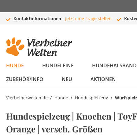
Kontaktinformationen
-
jetzt eine Frage stellen
Koste
HUNDE
HUNDELEINE
HUNDEHALSBAND 
ZUBEHÖR/INFO
NEU
AKTIONEN
/
/
/
Vierbeinerwelten.de
Hunde
Hundespielzeug
Wurfspiel
Bestseller
Flexi Leinen
Halsbänder
Hundebetten
Bälle
Boxen
Newsletter
Newsletter
Bestseller
Hundeleine
Führleinen /
Leder Halsbänder
Hundekissen
Kuscheltiere
Autozubehör
Zubehör
Newsletter
Hundespielzeug | Knochen | ToyFa
Komplettprogramm
Komplettprogramm
Schleppleinen
Orange | versch. Größen
Flexi Leinen
Hundedecken
Welpen
Taschen und Trolleys
Häufig gestellte
Welpen Set
Hundekörbe
Intelligenz
Buggys
Rassenportraits
Sale
Moxonleinen /
Leuchthalsbänder
Fragen (FAQ)
Leder Leinen
Nylon Halsbänder