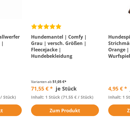
allwerfer
Hundemantel | Comfy |
Hundespi
 |
Grau | versch. Größen |
Strichmä
Fleecejacke |
Orange |
Hundebekleidung
Wurfspie
Varianten ab
51,05 €*
71,55 € *
je Stück
4,95 € *
 / Stück)
Inhalt: 1 Stück
(71,55 € / Stück)
Inhalt: 1 S
kt
Zum Produkt
Z