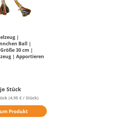
elzeug |
nnchen Ball |
 Größe 30 cm |
lzeug | Apportieren
je Stück
tück
(4,95 € / Stück)
um Produkt