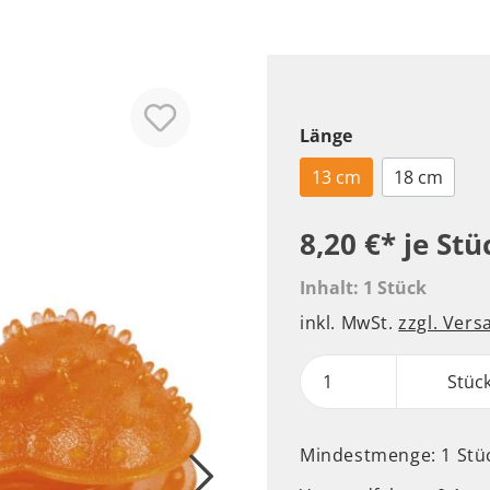
Pullover
Leder Halsbänder
Sport
Leuchthalsbänder
Pfotenschutz
Nylon Halsbänder
Maulkörbe
Länge
Geschirre
13 cm
18 cm
Komplettprogramm
Leder Geschirre
8,20 €*
je Stü
Nylon Geschirre
Inhalt:
1 Stück
Welpen Geschirre
inkl. MwSt.
zzgl. Ver
Hundenäpfe
Ergänzungsfutter
Stüc
Futter
Trinken
Mindestmenge: 1 Stü
Aufbewahrung