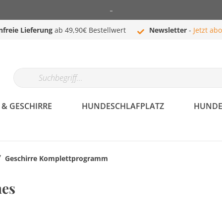
-
nfreie Lieferung
ab 49,90€ Bestellwert
Newsletter
-
Jetzt ab
& GESCHIRRE
HUNDESCHLAFPLATZ
HUNDE
/
Geschirre Komplettprogramm
Hundehalsband &
Hundebekleidung
hes
Geschirre
Mäntel
Halsbänder
Westen
Komplettprogramm