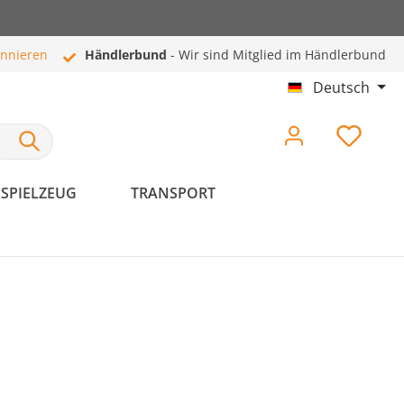
onnieren
Händlerbund
- Wir sind Mitglied im Händlerbund
Deutsch
SPIELZEUG
TRANSPORT
Hundeschlafplätze
Pflege & Hygiene
Hundebetten
Haut- & Fellpflege
Hundekissen
Zahnpflege