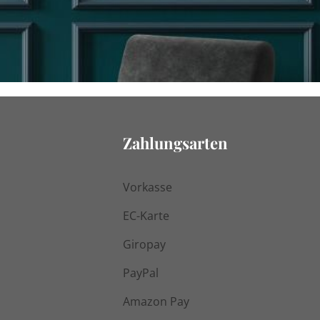
Zahlungsarten
Vorkasse
EC-Karte
Giropay
PayPal
Amazon Pay