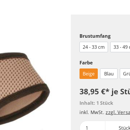
Pullover
Leder Halsbänder
Sport
Leuchthalsbänder
Pfotenschutz
Nylon Halsbänder
Maulkörbe
Brustumfang
Geschirre
24 - 33 cm
33 - 49
Komplettprogramm
Leder Geschirre
Farbe
Nylon Geschirre
Beige
Blau
Gr
Welpen Geschirre
38,95 €*
je St
Hundenäpfe
Ergänzungsfutter
Inhalt:
1 Stück
Futter
inkl. MwSt.
zzgl. Ver
Trinken
Aufbewahrung
Stüc