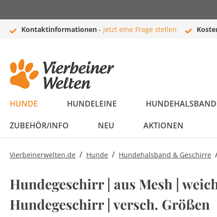
Kontaktinformationen
-
jetzt eine Frage stellen
Koste
HUNDE
HUNDELEINE
HUNDEHALSBAND 
ZUBEHÖR/INFO
NEU
AKTIONEN
/
/
Vierbeinerwelten.de
Hunde
Hundehalsband & Geschirre
Bestseller
Flexi Leinen
Halsbänder
Hundebetten
Bälle
Boxen
Newsletter
Newsletter
Bestseller
Hundeleine
Führleinen /
Leder Halsbänder
Hundekissen
Kuscheltiere
Autozubehör
Zubehör
Newsletter
Hundegeschirr | aus Mesh | weic
Komplettprogramm
Komplettprogramm
Schleppleinen
Hundegeschirr | versch. Größen
Flexi Leinen
Hundedecken
Welpen
Taschen und Trolleys
Häufig gestellte
Welpen Set
Hundekörbe
Intelligenz
Buggys
Rassenportraits
Sale
Moxonleinen /
Leuchthalsbänder
Fragen (FAQ)
Leder Leinen
Nylon Halsbänder