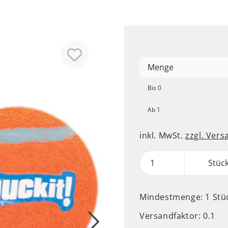
Pullover
Leder Halsbänder
Sport
Leuchthalsbänder
Pfotenschutz
Nylon Halsbänder
Maulkörbe
Menge
Geschirre
Bis
0
Komplettprogramm
Leder Geschirre
Ab
1
Nylon Geschirre
inkl. MwSt.
zzgl. Ver
Welpen Geschirre
Stüc
Hundenäpfe
Ergänzungsfutter
Futter
Mindestmenge: 1 Stü
Trinken
Versandfaktor: 0.1
Aufbewahrung