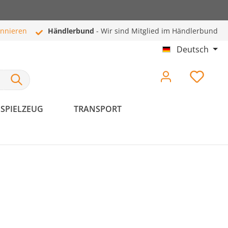
onnieren
Händlerbund
- Wir sind Mitglied im Händlerbund
Deutsch
SPIELZEUG
TRANSPORT
Hundeschlafplätze
Pflege & Hygiene
Hundebetten
Haut- & Fellpflege
Hundekissen
Zahnpflege