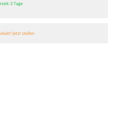
rzeit: 3 Tage
BARF Produkte
Buggys
Rampen
Fahrradanhänger
dukt? Jetzt stellen