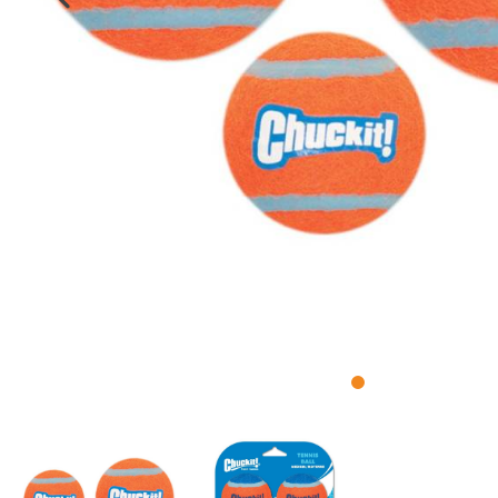
Intelligenz
Kotbeutel
Wurfspielzeug
Kauspielzeug
Gutscheine