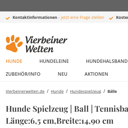
Kontaktinformationen
-
jetzt eine Frage stellen
Koste
HUNDE
HUNDELEINE
HUNDEHALSBAND 
ZUBEHÖR/INFO
NEU
AKTIONEN
/
/
/
Vierbeinerwelten.de
Hunde
Hundespielzeug
Bälle
Bestseller
Flexi Leinen
Halsbänder
Hundebetten
Bälle
Boxen
Newsletter
Newsletter
Bestseller
Hundeleine
Führleinen /
Leder Halsbänder
Hundekissen
Kuscheltiere
Autozubehör
Zubehör
Newsletter
Hunde Spielzeug | Ball | Tennisbal
Komplettprogramm
Komplettprogramm
Schleppleinen
Länge:6,5 cm,Breite:14,90 cm
Flexi Leinen
Hundedecken
Welpen
Taschen und Trolleys
Häufig gestellte
Welpen Set
Hundekörbe
Intelligenz
Buggys
Rassenportraits
Sale
Moxonleinen /
Leuchthalsbänder
Fragen (FAQ)
Leder Leinen
Nylon Halsbänder