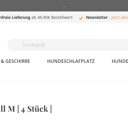
-
nfreie Lieferung
ab 49,90€ Bestellwert
Newsletter
-
Jetzt ab
& GESCHIRRE
HUNDESCHLAFPLATZ
HUNDE
Hundehalsband &
Hundebekleidung
l M | 4 Stück |
Geschirre
Mäntel
Halsbänder
Westen
Komplettprogramm