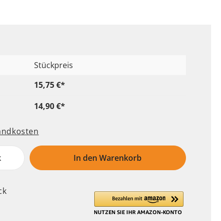
Hundedecken
Bürsten & Kämme
Hundekörbe
Floh & Zeckenmittel
Hundesofas
Augen- & Ohrenpflege
Hundehütten
Läufigkeitshosen
Stückpreis
Hundematten
Orthopädische
15,75 €*
Hundeschlafplätze
14,90 €*
sandkosten
k
In den Warenkorb
Hundefutter
Transport
Welpenaufzucht
Boxen
ck
Leckerlies
Autozubehör
Kausnack
Taschen und Trolleys