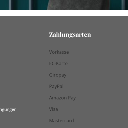
Zahlungsarten
Vorkasse
EC-Karte
Giropay
PayPal
Amazon Pay
Visa
ingungen
Mastercard