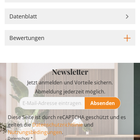
Datenblatt
Bewertungen
Newsletter
Jetzt anmelden und Vorteile sichern.
Abmeldung jederzeit möglich.
Absenden
Diese Seite ist durch reCAPTCHA geschützt und es
gelten die
Datenschutzrichtlinie
und
Nutzungsbedingungen
.
Datenschutz *